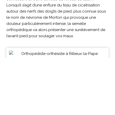
Lorsqu’il s’agit d’une enflure du tissu de cicatrisation
autour des nerfs des doigts de pied, plus connue sous
le nom de névrome de Morton qui provoque une
douleur particulièrement intense, la semelle
orthopédique va alors présenter une surélèvement de
l’avant-pied pour soulager vos maux.
Pour plus d’informations sur les semelles
orthopédiques proposées par Damha-Ortho,
n’hésitez pas à
contacter
le cabinet en appelant
le
06 70 26 11 26
.